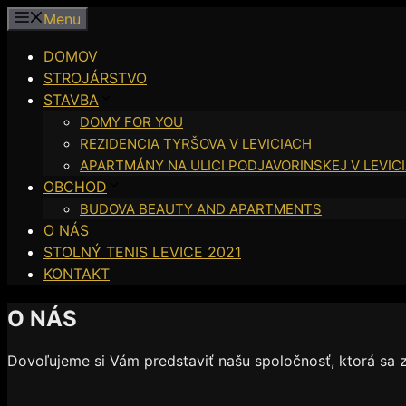
Preskočiť
Menu
na
DOMOV
obsah
STROJÁRSTVO
STAVBA
DOMY FOR YOU
REZIDENCIA TYRŠOVA V LEVICIACH
APARTMÁNY NA ULICI PODJAVORINSKEJ V LEVIC
OBCHOD
BUDOVA BEAUTY AND APARTMENTS
O NÁS
STOLNÝ TENIS LEVICE 2021
KONTAKT
O NÁS
Dovoľujeme si Vám predstaviť našu spoločnosť, ktorá sa z