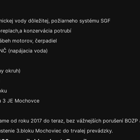
nickej vody dôležitej, požiarneho systému SGF
preplach,a konzervácia potrubí
ábeh motorov, čerpadiel
ENČ (napájacia voda)
y okruh)
u
oku
ku 3 JE Mochovce
 od roku 2017 do teraz, bez vážnejších porušení BOZP a
stenie 3.bloku Mochoviec do trvalej prevádzky.