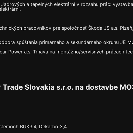
drových a tepelných elektrární v rozsahu prác: výstavba,
lektrární.
hnických pracovníkov pre spoločnosť Škoda JS a.s. Plzeň,
podpora spúšťania primárneho a sekundárneho okruhu JE M
lear Power a.s. Trnava na montážno/servisných prácach te
Trade Slovakia s.r.o. na dostavbe M
ystémoch BUK3,4, Dekarbo 3,4