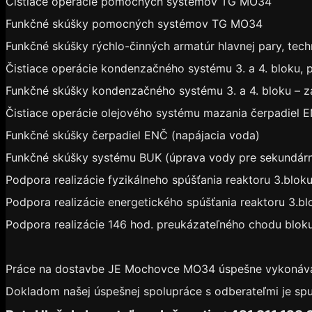
Čistiace operácie pomocných systémov TG MO34
Funkčné skúšky pomocných systémov TG MO34
Funkčné skúšky rýchlo-činných armatúr hlavnej pary, tech
Čistiace operácie kondenzačného systému 3. a 4. bloku, 
Funkčné skúšky kondenzačného systému 3. a 4. bloku – z
Čistiace operácie olejového systému mazania čerpadiel 
Funkčné skúšky čerpadiel ENČ (napájacia voda)
Funkčné skúšky systému BUK (úprava vody pre sekundárn
Podpora realizácie fyzikálneho spúšťania reaktoru 3.blok
Podpora realizácie energetického spúšťania reaktoru 3.bl
Podpora realizácie 146 hod. preukázateľného chodu blo
Práce na dostavbe JE Mochovce MO34 úspešne vykonávame
Dokladom našej úspešnej spolupráce s odberateľmi je spu