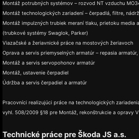
Montáž potrubných systémov – rozvod NT vzduchu MO34
Montáž technologických zariadení – čerpadlá, filtre, nád
Montáž impulzných trubiek meraní tlaku, prietoku media 
(trubkové systémy Swaglok, Parker)
Viazačské a žeriavnické práce na mostových žeriavoch
Oprava a servis priemyselných armatúr – repasia armatúr, 
Montáž a servis servopohonov armatúr
Montáž, ustavenie čerpadiel
Údržba a servis čerpadiel a armatúr
Pracovníci realizujúci práce na technologických zariaden
vyhl. 508/2009 §18 pre Montáž, rekonštrukcie a opravy VT
Technické práce pre Škoda JS a.s.