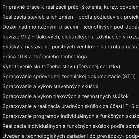
Prípravné práce k realizácii prác (školenia, kurzy, povole
Realizácia stavieb a ich zmien – podľa požiadaviek projek
Dozor nad montážnymi prácami – jednotlivých pod-dodáva
Revízie VTZ – tlakových, elektrických a zdvíhacích v roz
Skúšky a nastavenie poistných ventilov – kontrola a nast
Práca OTK a zváracieho technológa
Vyhotovenie skutočného stavu (červenej ceruzky)
Spracovanie sprievodnej technickej dokumentácie (STD)
Spracovanie a výkon stavebných skúšok
Spracovanie a výkon tlakových a tesnostných skúšok
Spracovanie a realizácia úradných skúšok za účasti TI S
Spracovanie programov individuálnych a funkčných skúš
Realizácia individuálnych a funkčných skúšok podľa schv
Uvedenie technologických zariadení do prevádzky- podpo