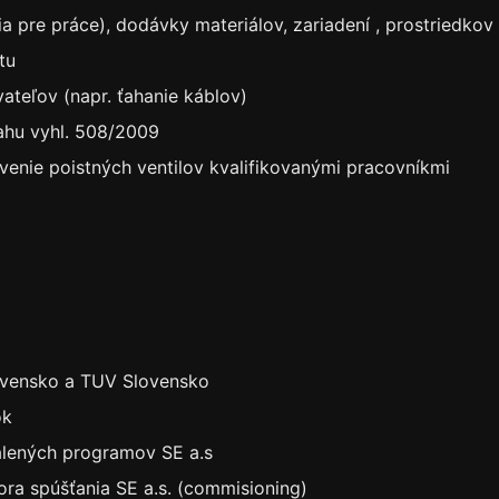
nia pre práce), dodávky materiálov, zariadení , prostriedko
tu
teľov (napr. ťahanie káblov)
sahu vyhl. 508/2009
avenie poistných ventilov kvalifikovanými pracovníkmi
lovensko a TUV Slovensko
ok
álených programov SE a.s
ra spúšťania SE a.s. (commisioning)