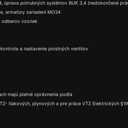
, úprava potrubných systémov BUK 3,4 (nedokončené prá
rže, armatúry zariadení MO34
a odberov vzoriek
kontrola a nastavenie poistných ventilov
iach majú platné oprávnenia podľa
Z- tlakových, plynových a pre práce VTZ Elektrických §19,