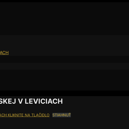
IACH
KEJ V LEVICIACH
IACH KLIKNITE NA TLAČIDLO
STIAHNUŤ