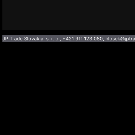
JP Trade Slovakia, s. r. o., +421 911 123 080, hlosek@jptr