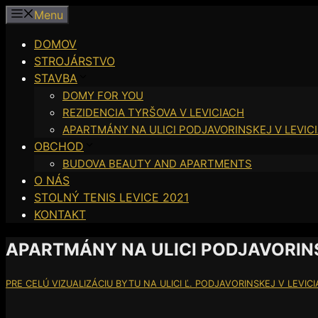
Preskočiť
Menu
na
DOMOV
obsah
STROJÁRSTVO
STAVBA
DOMY FOR YOU
REZIDENCIA TYRŠOVA V LEVICIACH
APARTMÁNY NA ULICI PODJAVORINSKEJ V LEVIC
OBCHOD
BUDOVA BEAUTY AND APARTMENTS
O NÁS
STOLNÝ TENIS LEVICE 2021
KONTAKT
APARTMÁNY NA ULICI PODJAVORINS
PRE CELÚ VIZUALIZÁCIU BYTU NA ULICI Ľ. PODJAVORINSKEJ V LEVIC